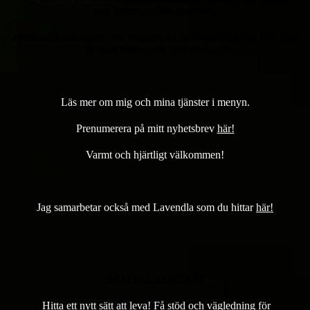
som främjar självkännedom,
emotionell intelligens och resiliens, så att människor kan leva sina
liv med större syfte och mening.
Läs mer om mig och mina tjänster i menyn.
Prenumerera på mitt nyhetsbrev
här!
Varmt och hjärtligt välkommen!
Jag samarbetar också med Lavendla som du hittar
här!
SAMTALSTERAPI
Hitta ett nytt sätt att leva! Få stöd och vägledning för