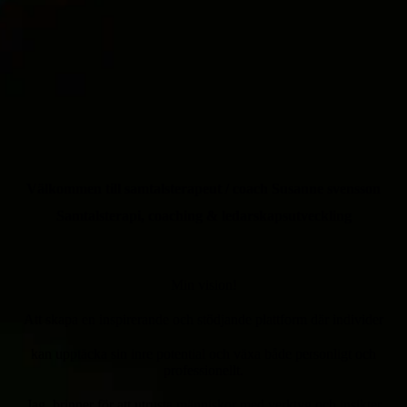
Välkommen till samtalsterapeut / coach Susanne svensson
Samtalsterapi, coaching & ledarskapsutveckling
Min vision!
Att skapa en inspirerande och stödjande plattform där individer
kan upptäcka sin inre potential och växa både personligt och
professionellt.
Jag brinner för att utrusta människor med verktyg och insikter